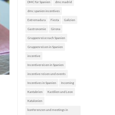
DMC für Spanien
dmc madrid
dmc spanien incentives
Extremadura
Fiesta
Galizien
Gastronomie
Girona
Gruppenreise nach Spanien
Gruppenreisen in Spanien
incentive
Incentivereisen in Spanien
incentive reisen und events
Incentives in Spanien
Incoming
Kantabrien
Kastilien und Leon
Katalonien
konferenzen und meetings in