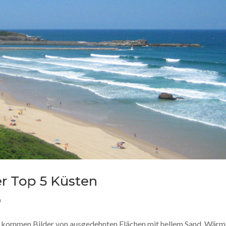
er Top 5 Küsten
n
, kommen Bilder von ausgedehnten Flächen mit hellem Sand, Wär