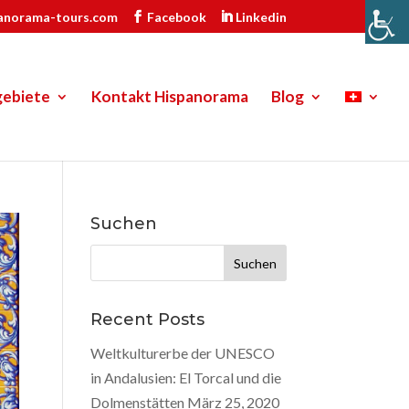
anorama-tours.com
Facebook
Linkedin
gebiete
Kontakt Hispanorama
Blog
Suchen
Suche
nach:
Recent Posts
Weltkulturerbe der UNESCO
in Andalusien: El Torcal und die
Dolmenstätten
März 25, 2020