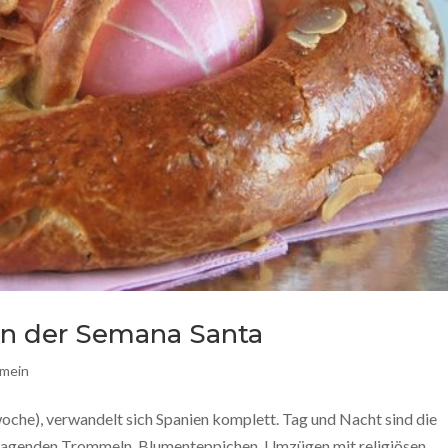
en der Semana Santa
emein
che), verwandelt sich Spanien komplett. Tag und Nacht sind die
chlagenden Trommeln, Blumenteppichen, Umzügen mit religiösen