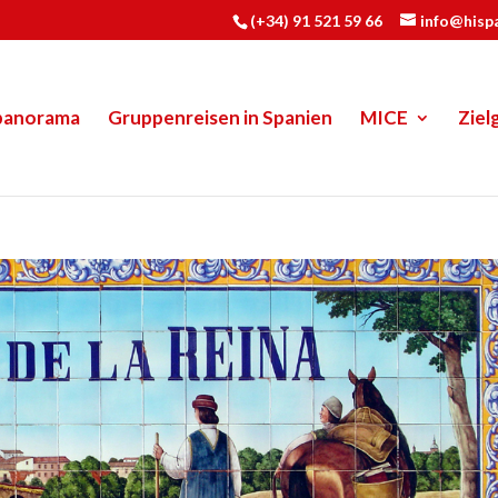
(+34) 91 521 59 66
info@hisp
panorama
Gruppenreisen in Spanien
MICE
Ziel