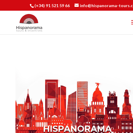
(+34) 91 521 59 66
info@hispanorama-tours.
HISPANORAMA