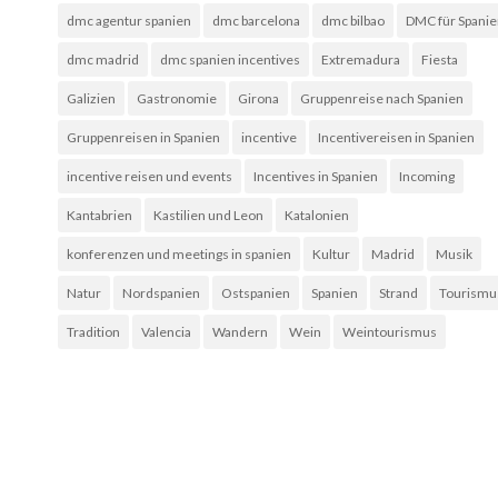
dmc agentur spanien
dmc barcelona
dmc bilbao
DMC für Spani
dmc madrid
dmc spanien incentives
Extremadura
Fiesta
Galizien
Gastronomie
Girona
Gruppenreise nach Spanien
Gruppenreisen in Spanien
incentive
Incentivereisen in Spanien
incentive reisen und events
Incentives in Spanien
Incoming
Kantabrien
Kastilien und Leon
Katalonien
konferenzen und meetings in spanien
Kultur
Madrid
Musik
Natur
Nordspanien
Ostspanien
Spanien
Strand
Tourismu
Tradition
Valencia
Wandern
Wein
Weintourismus