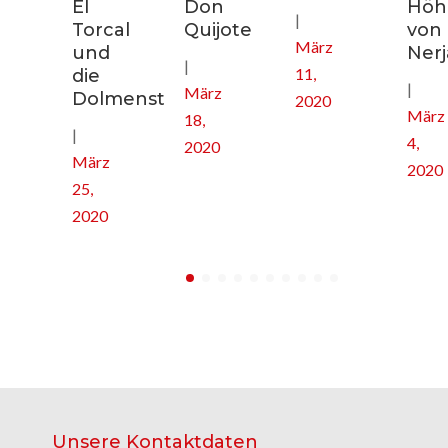
El
Don
Höhl
|
nee
Torcal
Quijote
von
März
und
Nerj
|
11,
die
|
März
Dolmenstätten
2020
März
18,
|
4,
2020
März
2020
25,
2020
Unsere Kontaktdaten