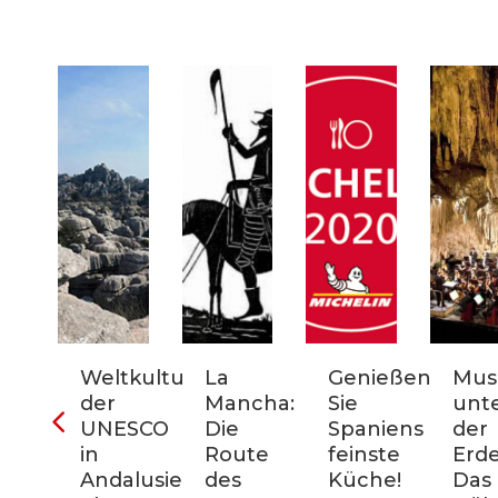
ter
Weltkulturerbe
La
Genießen
Mus
der
Mancha:
Sie
unt
nien:
UNESCO
Die
Spaniens
der
in
Route
feinste
Erde
Andalusien:
des
Küche!
Das