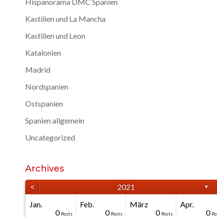
Hispanorama DMC Spanien
Kastilien und La Mancha
Kastilien und Leon
Katalonien
Madrid
Nordspanien
Ostspanien
Spanien allgemein
Uncategorized
Archives
<
2021
▼
Jan.
Feb.
März
Apr.
40
40
40
40
0
0
0
0
0
0
Posts
Posts
Posts
Posts
Posts
Posts
Posts
Posts
Posts
Po