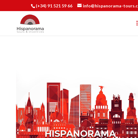
(+34) 91 521 59 66
info@hispanorama-tours.
HISPANORAMA