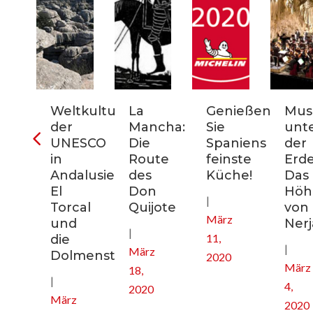
ter
Weltkulturerbe
La
Genießen
Mus
der
Mancha:
Sie
unt
nien:
UNESCO
Die
Spaniens
der
in
Route
feinste
Erde
Andalusien:
des
Küche!
Das
El
Don
Höhl
|
nee
Torcal
Quijote
von
März
und
Nerj
|
11,
die
|
März
Dolmenstätten
2020
März
18,
|
4,
2020
März
2020