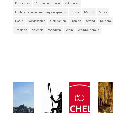
Kantabrien
Kastilien und Leon
Katalonien
konferenzen und meetings in spanien
Kultur
Madrid
Musik
Natur
Nordspanien
Ostspanien
Spanien
Strand
Tourismu
Tradition
Valencia
Wandern
Wein
Weintourismus