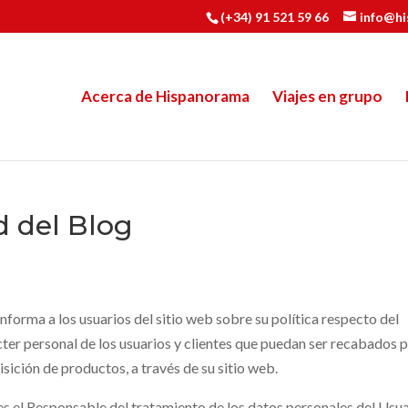
(+34) 91 521 59 66
info@h
Acerca de Hispanorama
Viajes en grupo
d del Blog
a los usuarios del sitio web sobre su política respecto del
ter personal de los usuarios y clientes que puedan ser recabados p
sición de productos, a través de su sitio web.
esponsable del tratamiento de los datos personales del Usua