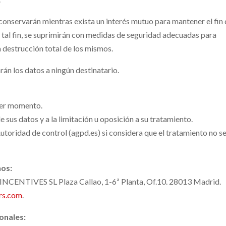
conservarán mientras exista un interés mutuo para mantener el fin 
 tal fin, se suprimirán con medidas de seguridad adecuadas para
a destrucción total de los mismos.
án los datos a ningún destinatario.
uier momento.
 sus datos y a la limitación u oposición a su tratamiento.
toridad de control (agpd.es) si considera que el tratamiento no s
hos:
ENTIVES SL Plaza Callao, 1-6ª Planta, Of.10. 28013 Madrid.
rs.com
.
Ene
Ene
Ene
Ene
Ene
Ene
Feb
Feb
Feb
Feb
Feb
Feb
onales:
40
40
40
30
51
0
58
40
33
40
40
0
Posts
Posts
Posts
Posts
Posts
Posts
Posts
Posts
Posts
Posts
Posts
Posts