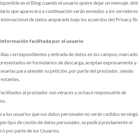
 disponible en el Blog cuando el usuario quiere dejar un mensaje, de
lario que aparecerá a continuación serán enviados a los servidore
May
May
May
May
May
May
Jun
Jun
Jun
Jun
Jun
Jun
30
50
50
50
0
0
40
40
40
40
0
0
Posts
Posts
Posts
Posts
Posts
Posts
Posts
Posts
Posts
Posts
Posts
Posts
internacional de datos amparada bajo los acuerdos del Privacy Sh
Sep
Sep
Sep
Sep
Sep
Sep
Oct
Oct
Oct
Oct
Oct
Oct
40
40
40
40
0
0
30
50
40
40
0
0
Posts
Posts
Posts
Posts
Posts
Posts
Posts
Posts
Posts
Posts
Posts
Posts
a información facilitada por el usuario
sillas correspondientes y entrada de datos en los campos, marcado
 o presentados en formularios de descarga, aceptan expresamente y
esarias para atender su petición, por parte del prestador, siendo
restantes.
facilitados al prestador son veraces y se hace responsable de
os.
 a los usuarios que sus datos personales no serán cedidos en ning
lgún tipo de cesión de datos personales, se pedirá previamente el
o por parte de los Usuarios.