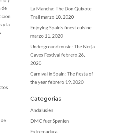
a de
La Mancha: The Don Quixote
cción
Trail
marzo 18, 2020
 y la
Enjoying Spain’s finest cuisine
y
marzo 11, 2020
Underground music: The Nerja
Caves Festival
febrero 26,
2020
o
Carnival in Spain: The fiesta of
the year
febrero 19, 2020
ctos
Categorias
Andalusien
 de
DMC fuer Spanien
Extremadura