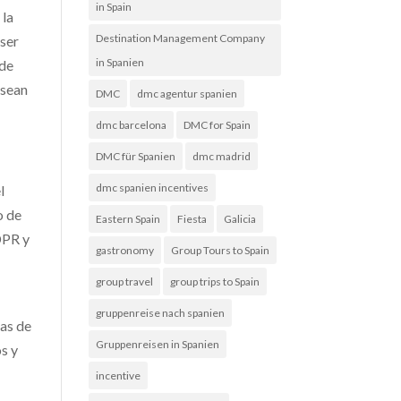
in Spain
 la
Destination Management Company
 ser
in Spanien
 de
 sean
DMC
dmc agentur spanien
dmc barcelona
DMC for Spain
DMC für Spanien
dmc madrid
dmc spanien incentives
l
o de
Eastern Spain
Fiesta
Galicia
DPR y
gastronomy
Group Tours to Spain
group travel
group trips to Spain
gruppenreise nach spanien
das de
Gruppenreisen in Spanien
s y
incentive