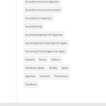
Incentivereisen in Spanien
incentive reisen und events
Incentives in Spanien
incentive trip
Incoming Agentur für Spanien
Incoming Tour Operator for Spain
Incoming Travel Agency in Spain
Madrid
Music
Nature
Northern Spain
Sevilla
Spain
Spanien
tourism
Tourismus
Tradition